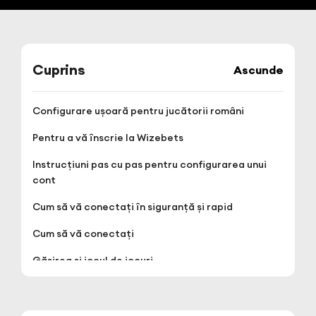
Cuprins
Ascunde
Configurare ușoară pentru jucătorii români
Pentru a vă înscrie la Wizebets
Instrucțiuni pas cu pas pentru configurarea unui
cont
Cum să vă conectați în siguranță și rapid
Cum să vă conectați
Găsirea și jocul de jocuri
Bonusuri: turnee, rotiri gratuite și Cashback
Fapte importante și pași rapidi