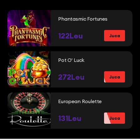
Phantasmic Fortunes
122Leu
Juca
Pot O' Luck
272Leu
Juca
European Roulette
131Leu
Juca