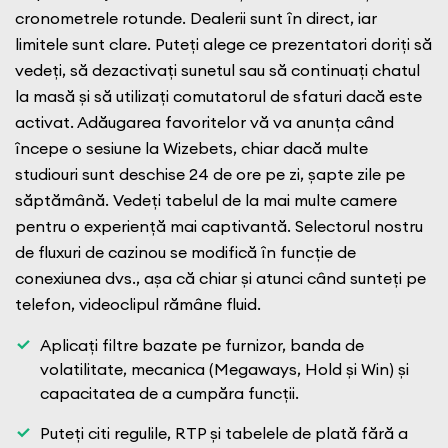
cronometrele rotunde. Dealerii sunt în direct, iar
limitele sunt clare. Puteți alege ce prezentatori doriți să
vedeți, să dezactivați sunetul sau să continuați chatul
la masă și să utilizați comutatorul de sfaturi dacă este
activat. Adăugarea favoritelor vă va anunța când
începe o sesiune la Wizebets, chiar dacă multe
studiouri sunt deschise 24 de ore pe zi, șapte zile pe
săptămână. Vedeți tabelul de la mai multe camere
pentru o experiență mai captivantă. Selectorul nostru
de fluxuri de cazinou se modifică în funcție de
conexiunea dvs., așa că chiar și atunci când sunteți pe
telefon, videoclipul rămâne fluid.
Aplicați filtre bazate pe furnizor, banda de
volatilitate, mecanica (Megaways, Hold și Win) și
capacitatea de a cumpăra funcții.
Puteți citi regulile, RTP și tabelele de plată fără a