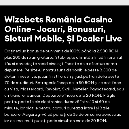
Wizebets România Casino
Online- Jocuri, Bonusuri,
Sloturi Mobile, Și Dealer Live
Obțineți un bonus de bun venit de 100% până la 2.500 RON
plus 200 de rotiri gratuite. Stabilește o limită zilnică în profilul
tău și dovedește rapid cine ești înainte de a efectua prima
depunere. Pe site-ul nostru sunt disponibile peste 3.500 de
sloturi, mese live, jocuri în stil crash și jackpot-uri de la peste
70 de studiouri. Retragerile încep de la 50 RON și se pot face
cu Visa, Mastercard, Revolut, Skrill, Neteller, Paysafecard, sau
un transfer bancar. Depozitele încep de la 20 RON. Plățile
pentru portofelele electronice durează între 10 și 60 de
minute, iar plățile pentru carduri durează între 1 și 3 zile
bancare. Asigurați-vă că pariați de 35 de ori suma bonusului,
iar cel mai mult puteți paria simultan este de 20 RON.